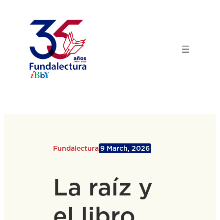
Skip
to
content
Fundalectura
9 March, 2026
La raíz y
el libro,