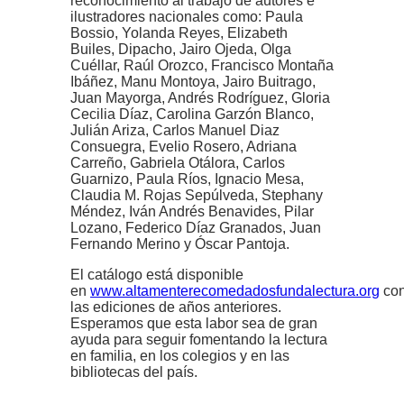
reconocimiento al trabajo de autores e
ilustradores nacionales como: Paula
Bossio, Yolanda Reyes, Elizabeth
Builes, Dipacho, Jairo Ojeda, Olga
Cuéllar, Raúl Orozco, Francisco Montaña
Ibáñez, Manu Montoya, Jairo Buitrago,
Juan Mayorga, Andrés Rodríguez, Gloria
Cecilia Díaz, Carolina Garzón Blanco,
Julián Ariza, Carlos Manuel Diaz
Consuegra, Evelio Rosero, Adriana
Carreño, Gabriela Otálora, Carlos
Guarnizo, Paula Ríos, Ignacio Mesa,
Claudia M. Rojas Sepúlveda, Stephany
Méndez, Iván Andrés Benavides, Pilar
Lozano, Federico Díaz Granados, Juan
Fernando Merino y Óscar Pantoja.
El catálogo está disponible
en
www.altamenterecomedadosfundalectura.org
co
las ediciones de años anteriores.
Esperamos que esta labor sea de gran
ayuda para seguir fomentando la lectura
en familia, en los colegios y en las
bibliotecas del país.