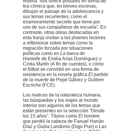
reseña “nos ofrece postales en forma de
tira cómica que, en breves escenas,
dibujan el paisaje de la adolescencia y
sus temas recurrentes, como el
enamoramiento secreto que tiene por
uno de sus compañeros de escuela”. En
contraste, otras obras destacadas en
esta franja invitan a los jóvenes lectores
a reflexionar sobre temas como la
migración forzada por situaciones
políticas como en
La barca de
Hanielle
de Emilia Arias Domínguez y
Cintia Martín (A fin de cuentos), o cómo
el fútbol se convirtió en una forma de
resistencia en la novela gráfica
El partido
de la muerte
de Pepé Gálvez y Guillem
Escriche (FCE).
Los matices de la naturaleza humana,
las búsquedas y los viajes al mundo
interior son algunos de los temas que
están presentes en la selección “Desde
los 15 años”. Títulos como
El hombre
que perdió la cabeza
de Fanuel Hanán
Díaz y Giulia Landonio (Digo Pun) o
Las