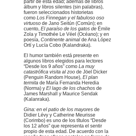
partir de esta edad; además de libros
álbum y libros silentes (sin palabras),
fueron seleccionados historietas
como
Los Finnegan y el fabuloso oso
virtuoso
de Jano Seitún (Común); en
cuento,
El paraíso de los gatos de
Émile
Zola y Timothée Le Véel (Océano); y en
poesía,
Continente animal
de Ana López
Ortí y Lucía Cobo (Kalandraka).
El humor también está presente en
algunos libros elegidos para lectores
“Desde los 9 años” como
La muy
catastrófica visita al zoo
de Jöel Dicker
(Penguin Random House),
El plan
termita
de María Fernanda Heredia
(Norma) y
El lago de los chachos
de
James Marshall y Maurice Sendak
(Kalanraka).
Gina: en el patio de los mayores
de
Didier Lévy y Catherine Meurisse
(Corimbo) es uno de los títulos “Desde
los 12 años” que representa el sentir
propio de esta edad. De acuerdo con la